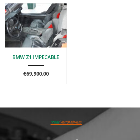
1992
Manual
BMW Z1 IMPECABLE
42161
€69,900.00