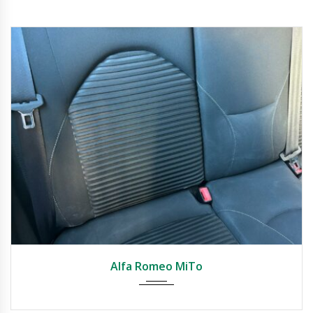
2011
Manual
207765
Alfa Romeo MiTo